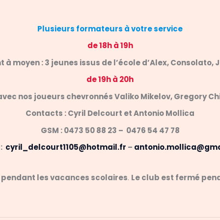
Plusieurs formateurs à votre service
de 18h à 19h
 à moyen : 3 jeunes issus de l’école d’Alex, Consolato, J
de 19h à 20h
avec nos joueurs chevronnés Valiko Mikelov, Gregory Chi
Contacts : Cyril Delcourt et Antonio Mollica
GSM : 0473 50 88 23 – 0476 54 47 78
 :
cyril_delcourt1105@hotmail.fr
–
antonio.mollica@gma
h pendant les vacances scolaires
.
Le club est fermé pen