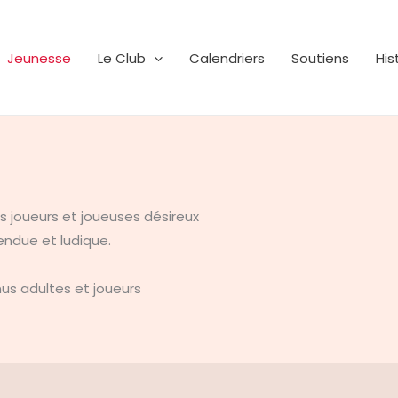
Jeunesse
Le Club
Calendriers
Soutiens
His
es joueurs et joueuses désireux
endue et ludique.
us adultes et joueurs